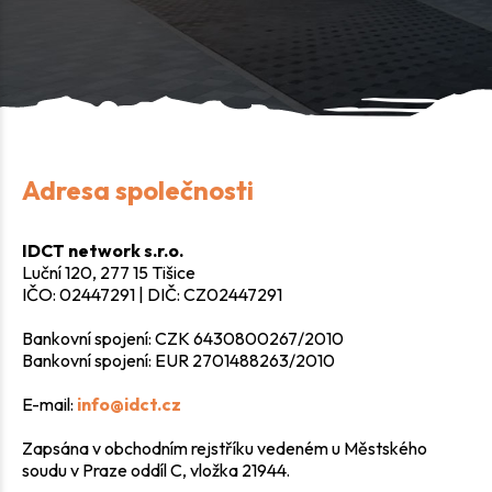
Adresa společnosti
IDCT network s.r.o.
Luční 120, 277 15 Tišice
IČO: 02447291 | DIČ: CZ02447291
Bankovní spojení: CZK 6430800267/2010
Bankovní spojení: EUR 2701488263/2010
E-mail:
info@idct.cz
Zapsána v obchodním rejstříku vedeném u Městského
soudu v Praze oddíl C, vložka 21944.