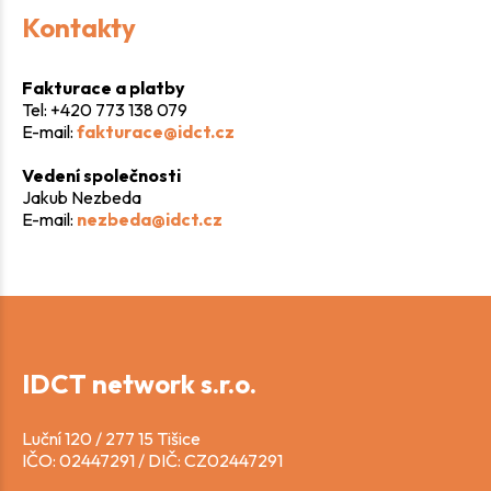
Kontakty
Fakturace a platby
Tel: +420 773 138 079
E-mail:
fakturace@idct.cz
Vedení společnosti
Jakub Nezbeda
E-mail:
nezbeda@idct.cz
IDCT network s.r.o.
Luční 120 / 277 15 Tišice
IČO: 02447291 / DIČ: CZ02447291