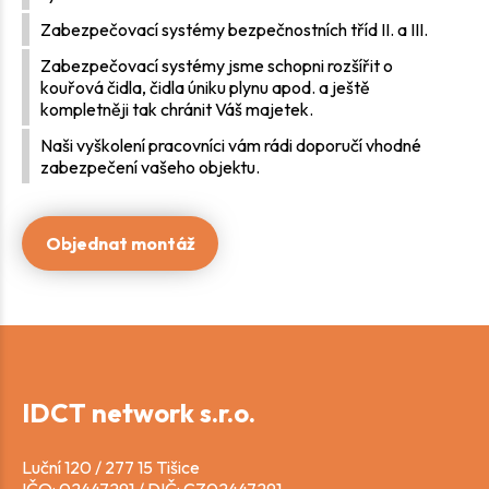
Zabezpečovací systémy bezpečnostních tříd II. a III.
Zabezpečovací systémy jsme schopni rozšířit o
kouřová čidla, čidla úniku plynu apod. a ještě
kompletněji tak chránit Váš majetek.
Naši vyškolení pracovníci vám rádi doporučí vhodné
zabezpečení vašeho objektu.
Objednat montáž
IDCT network s.r.o.
Luční 120 / 277 15 Tišice
IČO: 02447291 / DIČ: CZ02447291