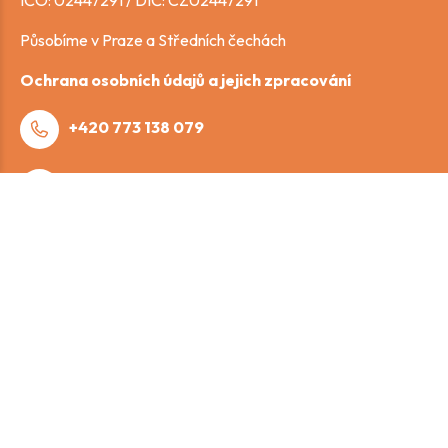
Působíme v Praze a Středních čechách
Ochrana osobních údajů a jejich zpracování
+420 773 138 079
info@idct.cz
Služby
DISTRIBUCE BEZPEČNOSTNÍCH TECHNOLOGIÍ
MONTÁŽ KAMEROVÉHO SYSTÉMU
MONTÁŽ ZABEZPEČOVACÍHO SYSTÉMU
MONTÁŽ VIDEOTELEFONŮ
DATOVÉ SÍTĚ